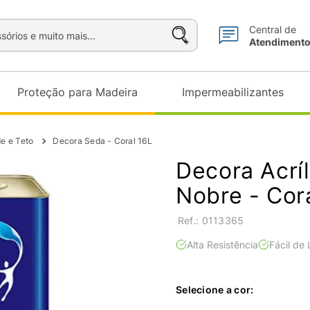
sórios e muito mais...
Central de
Atendiment
Proteção para Madeira
Impermeabilizantes
de e Teto
Decora Seda - Coral 16L
Decora Acrí
Nobre - Cor
:
0113365
Alta Resistência
Fácil de
Selecione a cor: