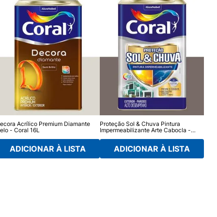
ecora Acrílico Premium Diamante
Proteção Sol & Chuva Pintura
Reno
elo - Coral 16L
Impermeabilizante Arte Cabocla -
Cora
Coral 16L
ADICIONAR À LISTA
ADICIONAR À LISTA