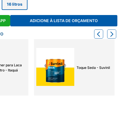
16 litros
APP
ADICIONE À LISTA DE ORÇAMENTO
TO
ner para Laca
Toque Seda - Suvinil
tro - Itaquá