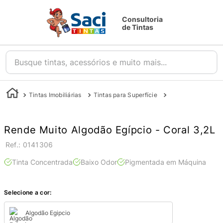
Consultoria
de Tintas
Busque tintas, acessórios e muito mais...
Tintas Imobiliárias
Tintas para Superfície
Tintas para Parede
Rende Muito Algodão Egípcio - Coral 3,2L
:
0141306
Tinta Concentrada
Baixo Odor
Pigmentada em Máquina
Selecione a cor:
Algodão Egipcio