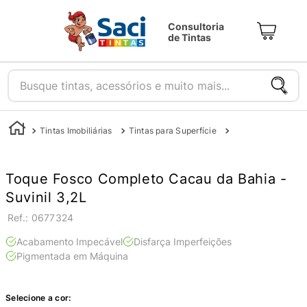
Consultoria
de Tintas
Busque tintas, acessórios e muito mais...
Tintas Imobiliárias
Tintas para Superfície
Tintas para Parede
Toque Fosco Completo Cacau da Bahia -
Suvinil 3,2L
:
0677324
Acabamento Impecável
Disfarça Imperfeições
Pigmentada em Máquina
Selecione a cor: