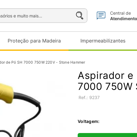
sórios e muito mais...
Central de
Atendiment
Proteção para Madeira
Impermeabilizantes
ador de Pó SH 7000 750W 220V - Stone Hammer
Aspirador e
7000 750W 
:
9237
Voltagem
: