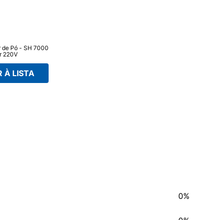
r de Pó - SH 7000
r 220V
 À LISTA
0%