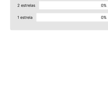
2 estrelas
0%
1 estrela
0%
INSTITUCIONAL
POLÍTICAS
Sobre Nós
Privacidade e Segurança
Nossas Lojas
Trocas e Devoluções