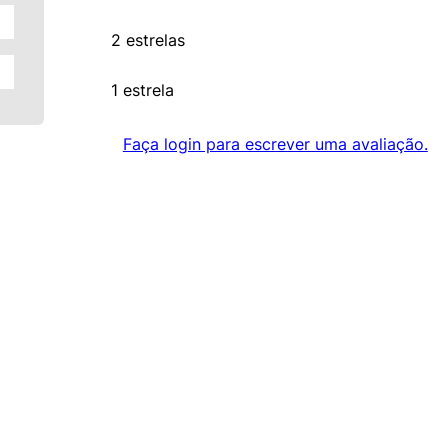
2 estrelas
1 estrela
Faça login para escrever uma avaliação.
Nenhuma avaliação
FERRAMENTAS DIGITAIS
ATENDIMENTO/SAC
Consultoria de Tintas
(11) 99913-0354
ecommerce@sacitintas.com
Catálogo de Cores