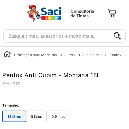
Consultoria
de Tintas
Busque tintas, acessórios e muito mais...
Proteção para Madeiras
Outros
Cupinicidas
Pentox Anti Cupim - Montana
Pentox Anti Cupim - Montana 18L
:
729
Tamanho
:
18 litros
5 litros
0,9 litros