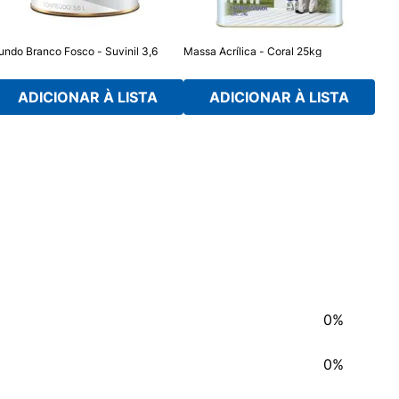
undo Branco Fosco - Suvinil 3,6
Massa Acrílica - Coral 25kg
Cora
0,9L
ADICIONAR À LISTA
ADICIONAR À LISTA
0%
0%