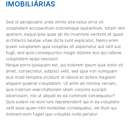
IMOBILIÁRIAS
Sed ut perspiciatis unde omnis iste natus error sit
voluptatem accusantium doloremque laudantium, totam rem
aperiam, eaque ipsa quae ab illo inventore veritatis et quasi
architecto beatae vitae dicta sunt explicabo. Nemo enim
ipsam voluptatem quia voluptas sit aspernatur aut odit aut
fugit, sed quia consequuntur magni dolores eos qui ratione
voluptatem sequi nesciunt.
Neque porro quisquam est, qui dolorem ipsum quia dolor sit
amet, consectetur, adipisci velit, sed quia non numquam
eius modi tempora incidunt ut labore et dolore magnam
aliquam quaerat voluptatem. Ut enim ad minima veniam,
quis nostrum exercitationem ullam corporis suscipit
laboriosam, nisi ut aliquid ex ea commodi consequatur?
Quis autem vel eum iure reprehenderit qui in ea voluptate
velit esse quam nihil molestiae consequatur, vel illum qui
dolorem eum fugiat quo voluptas nulla pariatur