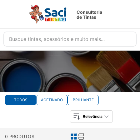
Consultoria
de Tintas
Busque tintas, acessórios e muito mais...
TODOS
ACETINADO
BRILHANTE
Relevância
0
PRODUTOS