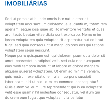
IMOBILIÁRIAS
Sed ut perspiciatis unde omnis iste natus error sit
voluptatem accusantium doloremque laudantium, totam rem
aperiam, eaque ipsa quae ab illo inventore veritatis et quasi
architecto beatae vitae dicta sunt explicabo. Nemo enim
ipsam voluptatem quia voluptas sit aspernatur aut odit aut
fugit, sed quia consequuntur magni dolores eos qui ratione
voluptatem sequi nesciunt.
Neque porro quisquam est, qui dolorem ipsum quia dolor sit
amet, consectetur, adipisci velit, sed quia non numquam
eius modi tempora incidunt ut labore et dolore magnam
aliquam quaerat voluptatem. Ut enim ad minima veniam,
quis nostrum exercitationem ullam corporis suscipit
laboriosam, nisi ut aliquid ex ea commodi consequatur?
Quis autem vel eum iure reprehenderit qui in ea voluptate
velit esse quam nihil molestiae consequatur, vel illum qui
dolorem eum fugiat quo voluptas nulla pariatur