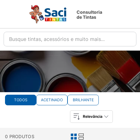
Consultoria
de Tintas
Busque tintas, acessórios e muito mais...
TODOS
ACETINADO
BRILHANTE
Relevância
0
PRODUTOS