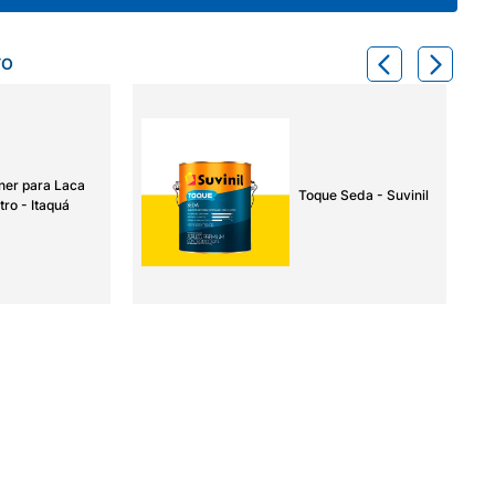
TO
ner para Laca
Toque Seda - Suvinil
tro - Itaquá