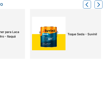
TO
ner para Laca
Toque Seda - Suvinil
tro - Itaquá