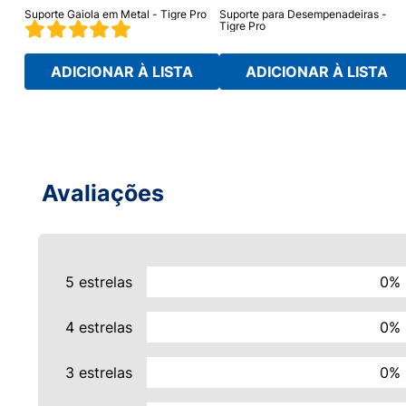
m
Suporte Gaiola em Metal - Tigre Pro
Suporte para Desempenadeiras -
Tigre Pro
ADICIONAR À LISTA
ADICIONAR À LISTA
Avaliações
5 estrelas
0%
4 estrelas
0%
3 estrelas
0%