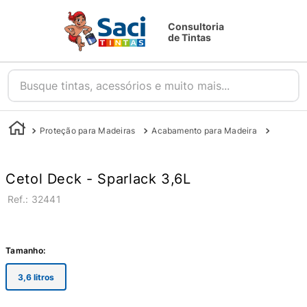
Consultoria
de Tintas
Busque tintas, acessórios e muito mais...
Proteção para Madeiras
Acabamento para Madeira
Stain e 
Cetol Deck - Sparlack 3,6L
:
32441
Tamanho
:
3,6 litros