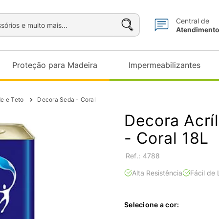
sórios e muito mais...
Central de
Atendiment
Proteção para Madeira
Impermeabilizantes
de e Teto
Decora Seda - Coral
Decora Acrí
- Coral 18L
:
4788
Alta Resistência
Fácil de
Selecione a cor: