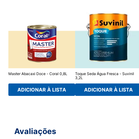
8L
Master Abacaxi Doce - Coral 0,8L
Toque Seda Água Fresca - Suvinil
3,2L
ADICIONAR À LISTA
ADICIONAR À LISTA
Avaliações