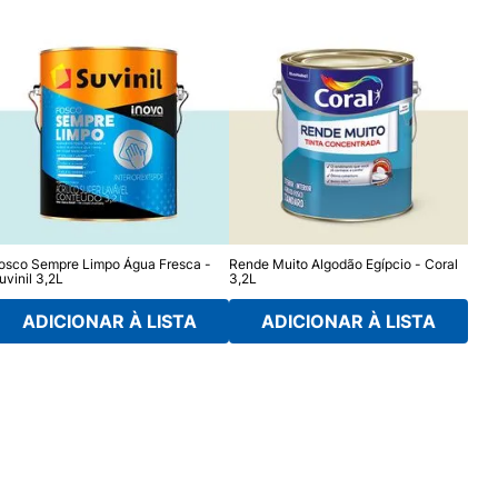
osco Sempre Limpo Água Fresca -
Rende Muito Algodão Egípcio - Coral
Deco
uvinil 3,2L
3,2L
Barc
ADICIONAR À LISTA
ADICIONAR À LISTA