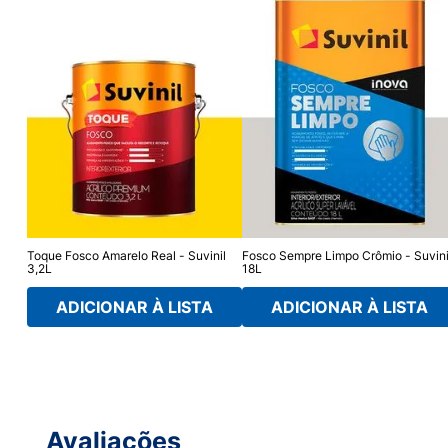
 16L
Toque Fosco Amarelo Real - Suvinil
Fosco Sempre Limpo Crômio - Suvini
3,2L
18L
ADICIONAR À LISTA
ADICIONAR À LISTA
Avaliações