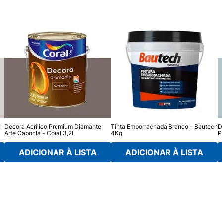
l
Decora Acrílico Premium Diamante
Tinta Emborrachada Branco - Bautech
D
Arte Cabocla - Coral 3,2L
4Kg
P
ADICIONAR À LISTA
ADICIONAR À LISTA