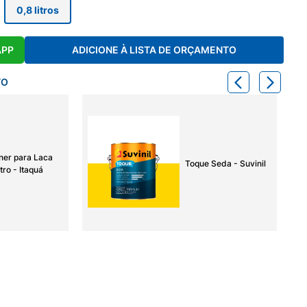
0,8 litros
APP
ADICIONE À LISTA DE ORÇAMENTO
TO
ner para Laca
Toque Seda - Suvinil
tro - Itaquá