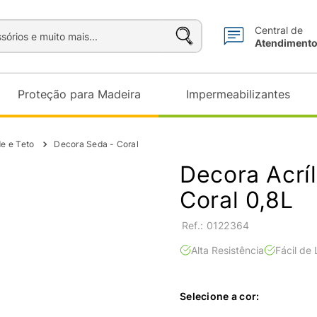
sórios e muito mais...
Central de
Atendiment
Proteção para Madeira
Impermeabilizantes
de e Teto
Decora Seda - Coral
Decora Acrí
Coral 0,8L
:
0122364
Alta Resistência
Fácil de
Selecione a cor: