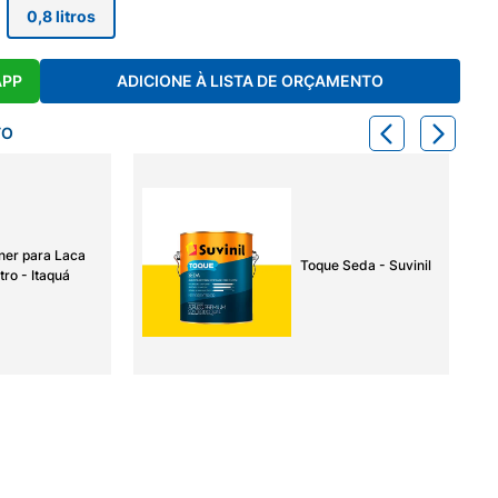
0,8 litros
APP
ADICIONE À LISTA DE ORÇAMENTO
TO
ner para Laca
Toque Seda - Suvinil
tro - Itaquá