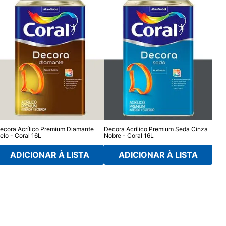
ecora Acrílico Premium Diamante
Decora Acrílico Premium Seda Cinza
Supe
elo - Coral 16L
Nobre - Coral 16L
16L
ADICIONAR À LISTA
ADICIONAR À LISTA