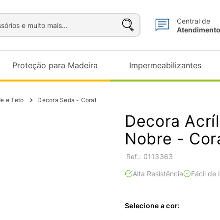
sórios e muito mais...
Central de
Atendiment
Proteção para Madeira
Impermeabilizantes
de e Teto
Decora Seda - Coral
Decora Acrí
Nobre - Cor
:
0113363
Alta Resistência
Fácil de
Selecione a cor: