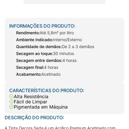
INFORMAÇÕES DO PRODUTO:
Rendimento
:
Até 5,8m² por litro
Ambiente Indicado
:
Interno/Externo
Quantidade de demãos
:
De 2 a 3 demãos
Secagem ao toque
:
30 minutos
Secagem entre demãos
:
4 horas
Secagem final
:
4 horas
Acabamento
:
Acetinado
CARACTERÍSTICAS DO PRODUTO:
Alta Resistência
Fácil de Limpar
Pigmentada em Máquina
DESCRIÇÃO DO PRODUTO:
A Tinta Decora Seda é um Acrílico Premium Acetinado com