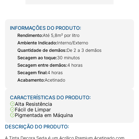
INFORMAÇÕES DO PRODUTO:
Rendimento
:
Até 5,8m² por litro
Ambiente Indicado
:
Interno/Externo
Quantidade de demãos
:
De 2 a 3 demãos
Secagem ao toque
:
30 minutos
Secagem entre demãos
:
4 horas
Secagem final
:
4 horas
Acabamento
:
Acetinado
CARACTERÍSTICAS DO PRODUTO:
Alta Resistência
Fácil de Limpar
Pigmentada em Máquina
DESCRIÇÃO DO PRODUTO:
A Tinta Decora Seda é um Acrílico Premium Acetinado com