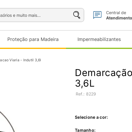
sórios e muito mais...
Central de
Atendiment
Proteção para Madeira
Impermeabilizantes
cao Viaria - Indutil 3,6l
Demarcação 
3,6L
:
8229
Selecione a cor:
Tamanho
: