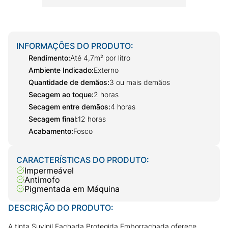
INFORMAÇÕES DO PRODUTO:
Rendimento
:
Até 4,7m² por litro
Ambiente Indicado
:
Externo
Quantidade de demãos
:
3 ou mais demãos
Secagem ao toque
:
2 horas
Secagem entre demãos
:
4 horas
Secagem final
:
12 horas
Acabamento
:
Fosco
CARACTERÍSTICAS DO PRODUTO:
Impermeável
Antimofo
Pigmentada em Máquina
DESCRIÇÃO DO PRODUTO:
A tinta Suvinil Fachada Protegida Emborrachada oferece