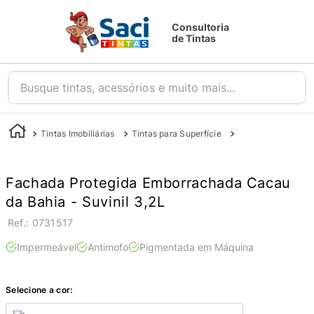
Consultoria
de Tintas
Busque tintas, acessórios e muito mais...
Tintas Imobiliárias
Tintas para Superfície
Tintas para Parede
Fachada Protegida Emborrachada Cacau
da Bahia - Suvinil 3,2L
:
0731517
Impermeável
Antimofo
Pigmentada em Máquina
Selecione a cor: