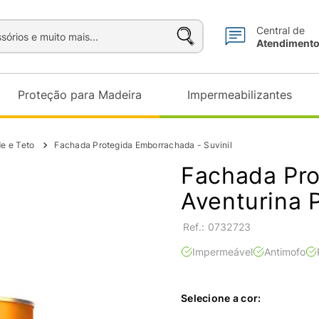
sórios e muito mais...
Central de
Atendiment
Proteção para Madeira
Impermeabilizantes
de e Teto
Fachada Protegida Emborrachada - Suvinil
Fachada Pr
Aventurina P
:
0732723
Impermeável
Antimofo
Selecione a cor: