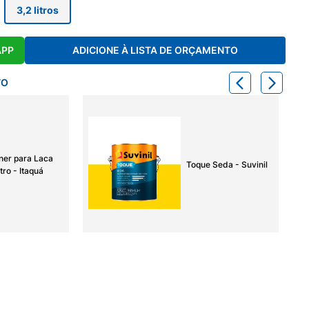
3,2 litros
APP
ADICIONE À LISTA DE ORÇAMENTO
TO
ner para Laca
Toque Seda - Suvinil
tro - Itaquá