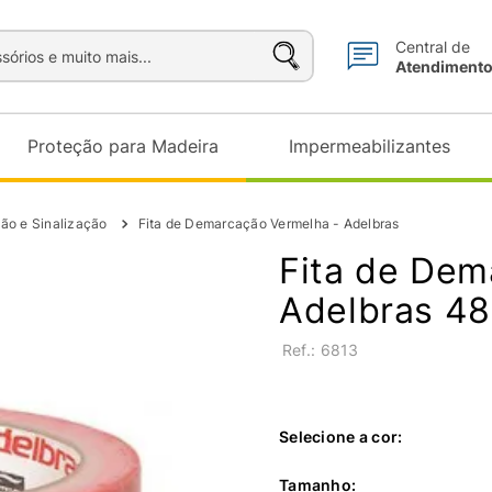
sórios e muito mais...
Central de
Atendiment
Proteção para Madeira
Impermeabilizantes
ão e Sinalização
Fita de Demarcação Vermelha - Adelbras
Fita de Dem
Adelbras 4
:
6813
Selecione a cor:
Tamanho
: