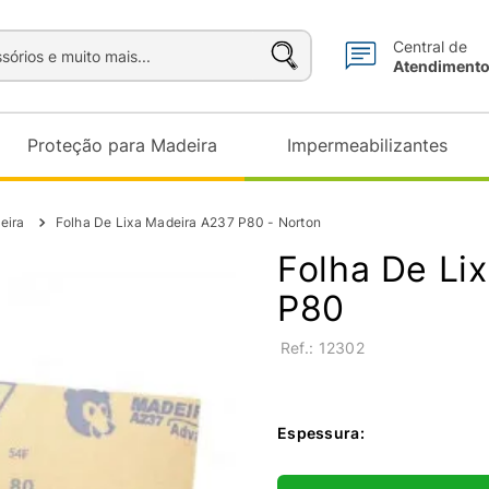
sórios e muito mais...
Central de
Atendiment
Proteção para Madeira
Impermeabilizantes
eira
Folha De Lixa Madeira A237 P80 - Norton
Folha De Li
P80
:
12302
Espessura
: