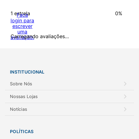
1 estrela
0%
Faça
login para
escrever
uma
Carregando avaliações…
avaliação.
INSTITUCIONAL
Sobre Nós
Nossas Lojas
Notícias
POLÍTICAS