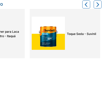
TO
ner para Laca
Toque Seda - Suvinil
tro - Itaquá