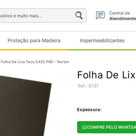
sórios e muito mais...
Central de
Atendiment
Proteção para Madeira
Impermeabilizantes
Folha De Lixa Taco S422 P60 - Norton
Folha De Li
:
6727
Espessura
:
COMPRE PELO WHATS