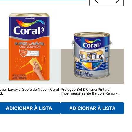
uper Lavável Sopro de Neve - Coral
Proteção Sol & Chuva Pintura
Rend
6L
Impermeabilizante Barco a Remo -
Coral 3,2L
ADICIONAR À LISTA
ADICIONAR À LISTA