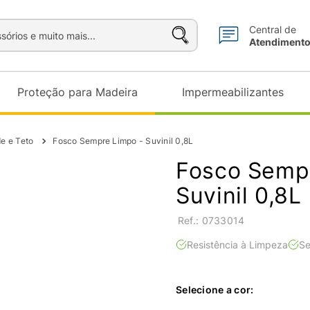
sórios e muito mais...
Central de
Atendiment
Proteção para Madeira
Impermeabilizantes
de e Teto
Fosco Sempre Limpo - Suvinil 0,8L
Fosco Sempr
Suvinil 0,8L
:
0733014
Resistência à Limpeza
S
Selecione a cor: