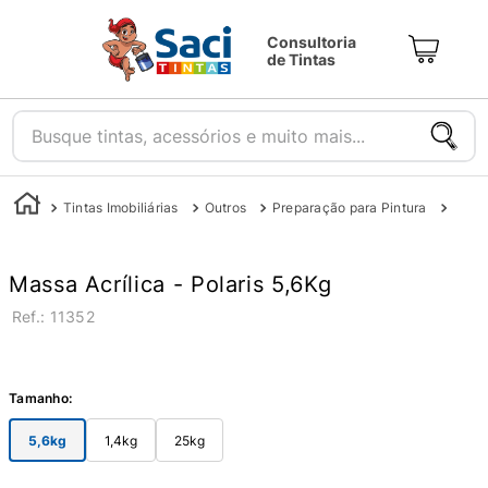
Consultoria
de Tintas
Busque tintas, acessórios e muito mais...
Tintas Imobiliárias
Outros
Preparação para Pintura
Mass
Massa Acrílica - Polaris 5,6Kg
:
11352
Tamanho
:
5,6kg
1,4kg
25kg