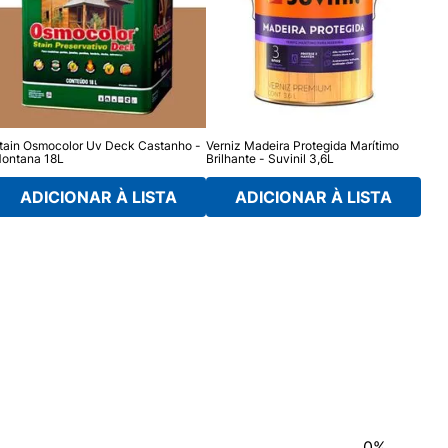
tain Osmocolor Uv Deck Castanho -
Verniz Madeira Protegida Marítimo
Vern
ontana 18L
Brilhante - Suvinil 3,6L
Cata
ADICIONAR À LISTA
ADICIONAR À LISTA
0%