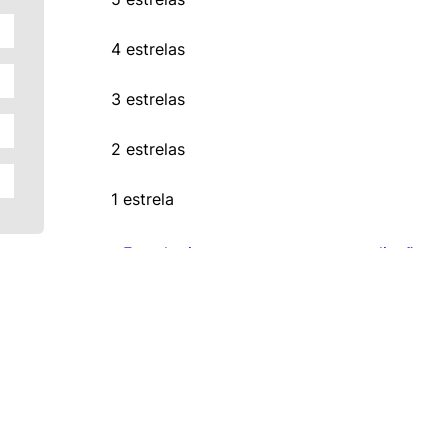
4 estrelas
3 estrelas
2 estrelas
1 estrela
Faça login para escrever uma avaliação.
Nenhuma avaliação