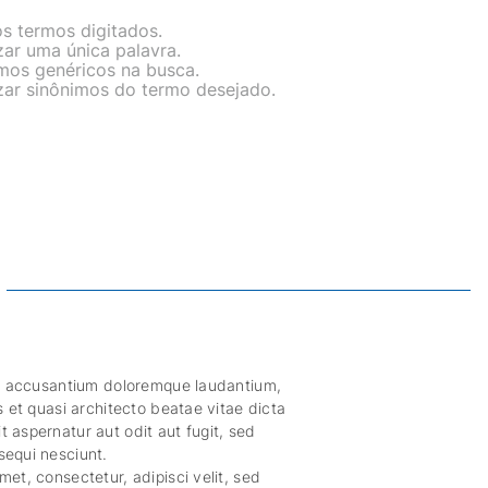
os termos digitados.
izar uma única palavra.
rmos genéricos na busca.
izar sinônimos do termo desejado.
tem accusantium doloremque laudantium,
s et quasi architecto beatae vitae dicta
 aspernatur aut odit aut fugit, sed
sequi nesciunt.
et, consectetur, adipisci velit, sed