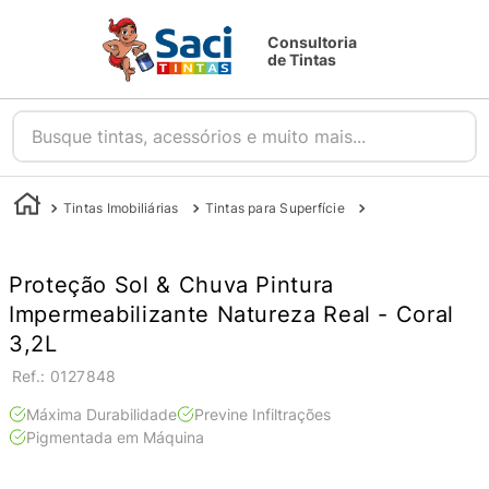
Consultoria
de Tintas
Busque tintas, acessórios e muito mais...
Tintas Imobiliárias
Tintas para Superfície
Tintas para Parede
Proteção Sol & Chuva Pintura
Impermeabilizante Natureza Real - Coral
3,2L
:
0127848
Máxima Durabilidade
Previne Infiltrações
Pigmentada em Máquina