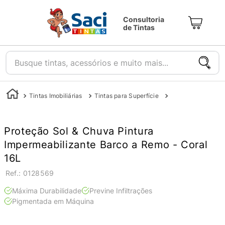
Consultoria
de Tintas
Busque tintas, acessórios e muito mais...
Tintas Imobiliárias
Tintas para Superfície
Tintas para Parede
Proteção Sol & Chuva Pintura
Impermeabilizante Barco a Remo - Coral
16L
:
0128569
Máxima Durabilidade
Previne Infiltrações
Pigmentada em Máquina