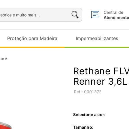
sórios e muito mais...
Central de
Atendiment
Proteção para Madeira
Impermeabilizantes
te A
Rethane FLV
Renner 3,6
:
0001373
Selecione a cor:
Tamanho
: