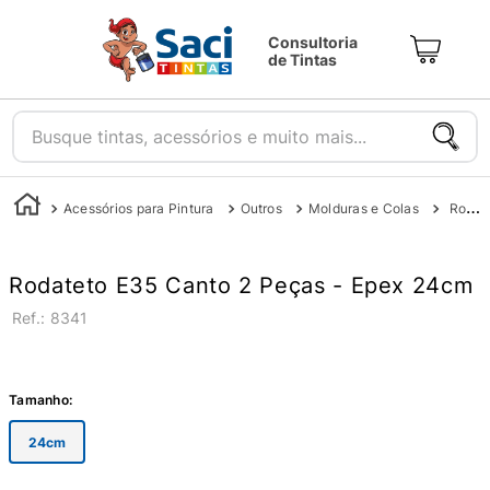
Consultoria
de Tintas
Busque tintas, acessórios e muito mais...
Acessórios para Pintura
Outros
Molduras e Colas
Rodateto E35 Canto 2 Peças - Epex 24cm
Rodateto E35 Canto 2 Peças - Epex 24cm
:
8341
Tamanho
:
24cm