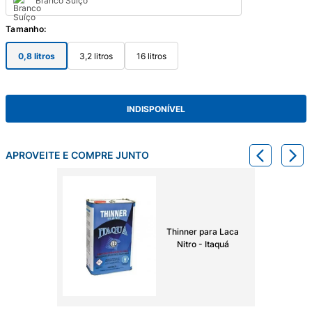
Branco Suíço
Tamanho
:
0,8 litros
3,2 litros
16 litros
INDISPONÍVEL
APROVEITE E COMPRE JUNTO
Thinner para Laca
Nitro - Itaquá