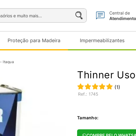
sórios e muito mais...
Central de
Atendiment
Proteção para Madeira
Impermeabilizantes
- Itaqua
Thinner Uso 
(
1
)
:
1745
Tamanho
:
COMPRE PELO WHATS