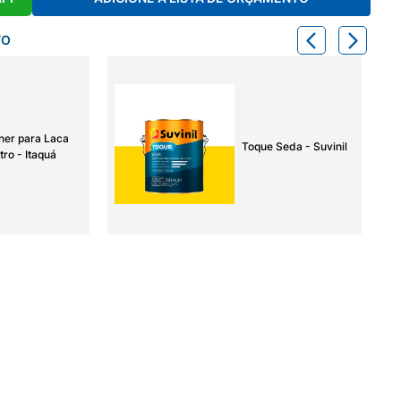
TO
ner para Laca
Toque Seda - Suvinil
tro - Itaquá