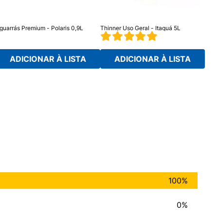
guarrás Premium - Polaris 0,9L
Thinner Uso Geral - Itaquá 5L
Quer
ADICIONAR À LISTA
ADICIONAR À LISTA
100%
0%