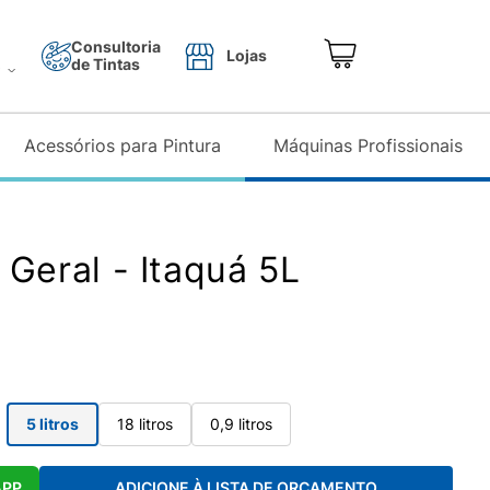
Consultoria
Lojas
de Tintas
o
Acessórios para Pintura
Máquinas Profissionais
Geral - Itaquá 5L
5 litros
18 litros
0,9 litros
APP
ADICIONE À LISTA DE ORÇAMENTO