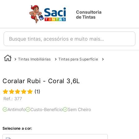
Consultoria
de Tintas
Busque tintas, acessórios e muito mais...
Tintas Imobiliárias
Tintas para Superfície
Tintas para Parede
Coralar Rubi - Coral 3,6L
(
1
)
:
377
Antimofo
Custo-Benefício
Sem Cheiro
Selecione a cor: