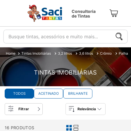
Consultoria
de Tintas
Busque tintas, acessórios e muito mais...
Tintas Imobiliárias
3,2 litros
3,6 litros
Crômio
Palha
TINTAS IMOBILIÁRIAS
TODOS
ACETINADO
BRILHANTE
Filtrar
Relevância
16
PRODUTOS