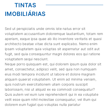
TINTAS
IMOBILIÁRIAS
Sed ut perspiciatis unde omnis iste natus error sit
voluptatem accusantium doloremque laudantium, totam rem
aperiam, eaque ipsa quae ab illo inventore veritatis et quasi
architecto beatae vitae dicta sunt explicabo. Nemo enim
ipsam voluptatem quia voluptas sit aspernatur aut odit aut
fugit, sed quia consequuntur magni dolores eos qui ratione
voluptatem sequi nesciunt.
Neque porro quisquam est, qui dolorem ipsum quia dolor sit
amet, consectetur, adipisci velit, sed quia non numquam
eius modi tempora incidunt ut labore et dolore magnam
aliquam quaerat voluptatem. Ut enim ad minima veniam,
quis nostrum exercitationem ullam corporis suscipit
laboriosam, nisi ut aliquid ex ea commodi consequatur?
Quis autem vel eum iure reprehenderit qui in ea voluptate
velit esse quam nihil molestiae consequatur, vel illum qui
dolorem eum fugiat quo voluptas nulla pariatur