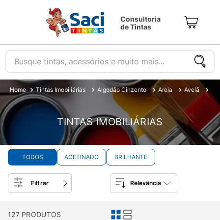
Consultoria
de Tintas
Busque tintas, acessórios e muito mais...
Tintas Imobiliárias
Algodão Cinzento
Areia
Avelã
Azu
TINTAS IMOBILIÁRIAS
TODOS
ACETINADO
BRILHANTE
Filtrar
Relevância
127
PRODUTOS