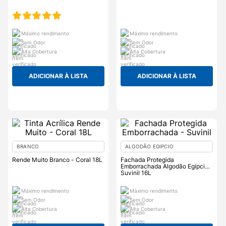
Máximo rendimento
Máximo rendimento
Sem Odor
Sem Odor
Alta Cobertura
Alta Cobertura
ADICIONAR À LISTA
ADICIONAR À LISTA
BRANCO
ALGODÃO EGIPCIO
Rende Muito Branco - Coral 18L
Fachada Protegida
Emborrachada Algodão Egípcio -
Suvinil 16L
Máximo rendimento
Máximo rendimento
Sem Odor
Sem Odor
Alta Cobertura
Alta Cobertura