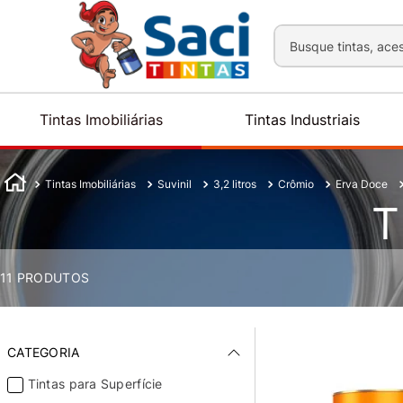
Busque tintas, aces
Tintas Imobiliárias
Tintas Industriais
Tintas Imobiliárias
Suvinil
3,2 litros
Crômio
Erva Doce
T
11
PRODUTOS
CATEGORIA
Tintas para Superfície