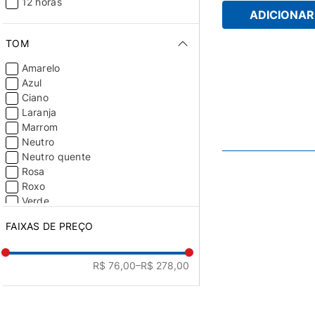
12 horas
Pena de Ganso
ADICIONAR 
Pó de Gengibre
TOM
Prata
Preto Absoluto
Amarelo
Ráfia
Azul
Rio Límpido
Ciano
Rio Paíne
Laranja
Rosa-neon
Marrom
Roxo-rústico
Neutro
Saia Justa
Neutro quente
Tapeçaria
Rosa
Tempero Sírio
Roxo
Tempestade
Verde
Trilha na Mata
Vermelho
Valentino
FAIXAS DE PREÇO
Vaso de Cerâmica
Verde-garrafa
Verde-lavado
R$ 76,00
–R$ 278,00
Verde-pastel
Verde-trevo
Violeta-queimado