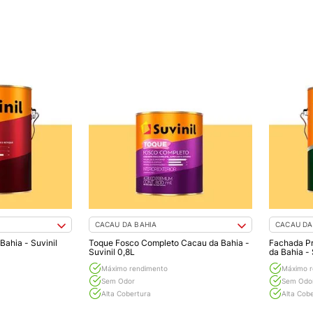
CACAU DA BAHIA
CACAU DA
ahia - Suvinil
Toque Fosco Completo Cacau da Bahia -
Fachada P
Suvinil 0,8L
da Bahia - 
Máximo rendimento
Máximo r
Sem Odor
Sem Odo
Alta Cobertura
Alta Cob