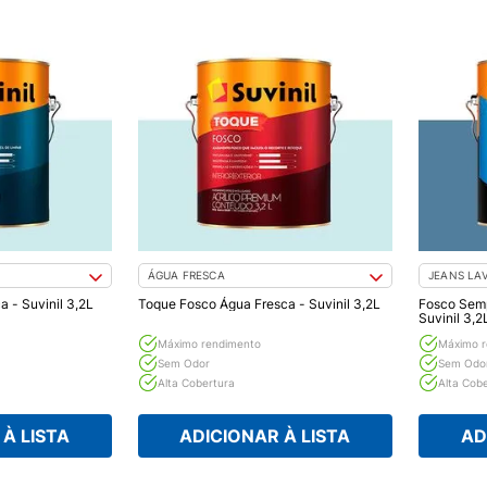
ÁGUA FRESCA
JEANS LA
 - Suvinil 3,2L
Toque Fosco Água Fresca - Suvinil 3,2L
Fosco Sem
Suvinil 3,2
Máximo rendimento
Máximo r
Sem Odor
Sem Odo
Alta Cobertura
Alta Cob
À LISTA
ADICIONAR À LISTA
AD