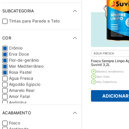
SUBCATEGORIA
Tintas para Parede e Teto
COR
Crômio
Erva Doce
ÁGUA FRESCA
Flor-de-gerânio
Fosco Sempre Limpo Ág
Suvinil 3,2L
Mar Mediterrâneo
Rosa Pastel
Máximo rendimento
Sem Odor
Água Fresca
Alta Cobertura
Algodão Egipcio
Amarelo Real
ADICIONAR 
Amor Fatal
Andiroba
Aventurina Preta
ACABAMENTO
Azeitona
Azul-marinho
Fosco
Bananada
Acetinado