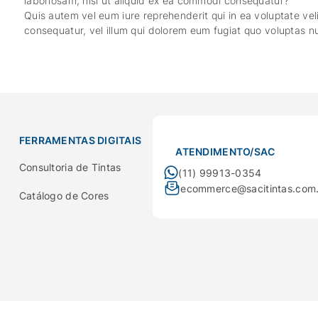
laboriosam, nisi ut aliquid ex ea commodi consequatur?
Quis autem vel eum iure reprehenderit qui in ea voluptate vel
consequatur, vel illum qui dolorem eum fugiat quo voluptas nu
FERRAMENTAS DIGITAIS
ATENDIMENTO/SAC
Consultoria de Tintas
(11) 99913-0354
ecommerce@sacitintas.com
Catálogo de Cores