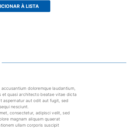
ICIONAR À LISTA
tem accusantium doloremque laudantium,
s et quasi architecto beatae vitae dicta
 aspernatur aut odit aut fugit, sed
sequi nesciunt.
et, consectetur, adipisci velit, sed
dolore magnam aliquam quaerat
tionem ullam corporis suscipit