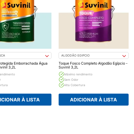
SCA
ALGODÃO EGIPCIO
rotegida Emborrachada Água
Toque Fosco Completo Algodão Egípcio -
vinil 3,2L
Suvinil 3,2L
endimento
Máximo rendimento
r
Sem Odor
ertura
Alta Cobertura
ICIONAR À LISTA
ADICIONAR À LISTA