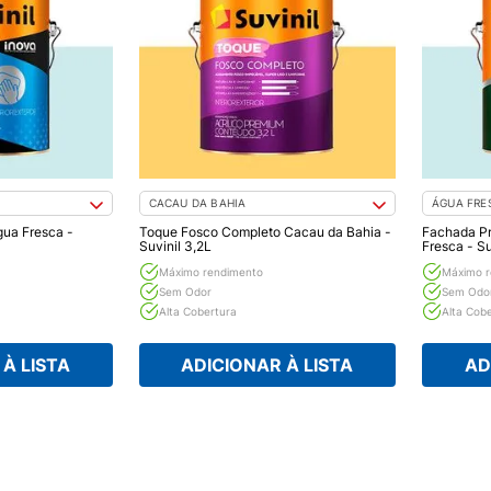
CACAU DA BAHIA
ÁGUA FRE
ua Fresca -
Toque Fosco Completo Cacau da Bahia -
Fachada P
Suvinil 3,2L
Fresca - Su
Máximo rendimento
Máximo r
Sem Odor
Sem Odo
Alta Cobertura
Alta Cob
À LISTA
ADICIONAR À LISTA
AD