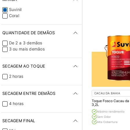
Gelo
General
Suvinil
Gengibre
Coral
Glacê
Granizo
Grisalho
QUANTIDADE DE DEMÃOS
Igarapé
De 2 a 3 demãos
Ilhas Gregas
3 ou mais demãos
Inverno Gelado
Jeans Lavado
Luz da Manhã
SECAGEM AO TOQUE
Mar Verde
Maracá
2 horas
Maravilha
Margarida
Margarida Primavera
SECAGEM ENTRE DEMÃOS
CACAU DA BAHIA
Martim-pescador
Toque Fosco Cacau da B
4 horas
3,2L
Naturale
Névoa Intensa
Máximo rendimento
Ovelha
Sem Odor
SECAGEM FINAL
Alta Cobertura
Papel Maché
Papel Picado