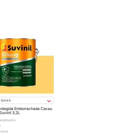
 BAHIA
rotegida Emborrachada Cacau
Suvinil 3,2L
endimento
r
ertura