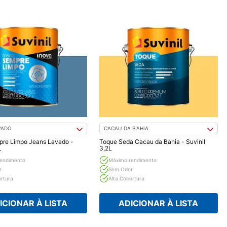
VADO
CACAU DA BAHIA
pre Limpo Jeans Lavado -
Toque Seda Cacau da Bahia - Suvinil
L
3,2L
endimento
Máximo rendimento
r
Sem Odor
ertura
Alta Cobertura
ICIONAR À LISTA
ADICIONAR À LISTA