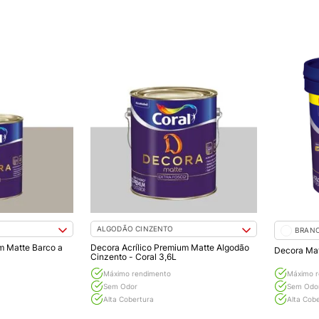
ALGODÃO CINZENTO
BRAN
m Matte Barco a
Decora Acrílico Premium Matte Algodão
Decora Mat
Cinzento - Coral 3,6L
Máximo rendimento
Máximo r
Sem Odor
Sem Odo
Alta Cobertura
Alta Cob