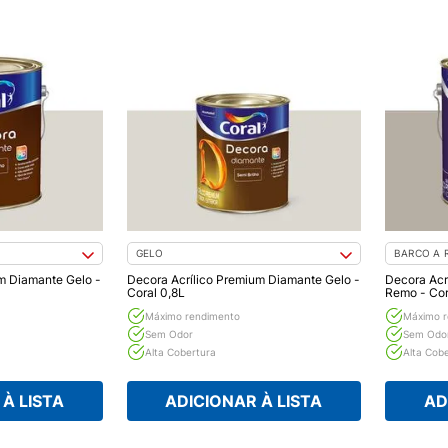
GELO
BARCO A 
m Diamante Gelo -
Decora Acrílico Premium Diamante Gelo -
Decora Acr
Coral 0,8L
Remo - Cor
Máximo rendimento
Máximo r
Sem Odor
Sem Odo
Alta Cobertura
Alta Cob
À LISTA
ADICIONAR À LISTA
AD