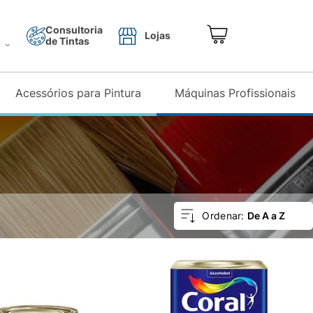
Consultoria
Lojas
de Tintas
o
Acessórios para Pintura
Máquinas Profissionais
E
De A a Z