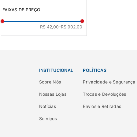
Flâmula Cinza
Verde
FAIXAS DE PREÇO
Folhas de Outono
Vermelho
Fumaça De Lareira
Gelo
R$ 42,00
–R$ 902,00
Golfinho
Golfinho De Noronha
Grisalho
Horizonte
Imensidão Cinza
Lagoa Natural
Laranja Imperial
INSTITUCIONAL
POLÍTICAS
Laranja Maracatu
Lugar de Afeto
Sobre Nós
Privacidade e Segurança
Luz Da Lua
Madeira Acinzentada
Nossas Lojas
Trocas e Devoluções
Madeira Enfumaçada
Notícias
Envios e Retiradas
Mar Cinzento
Marfim
Serviços
Meditação
Mina de Cascalho
Mineral Valioso