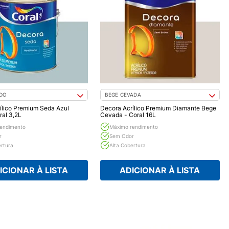
IDO
BEGE CEVADA
ílico Premium Seda Azul
Decora Acrílico Premium Diamante Bege
ral 3,2L
Cevada - Coral 16L
endimento
Máximo rendimento
r
Sem Odor
ertura
Alta Cobertura
ICIONAR À LISTA
ADICIONAR À LISTA