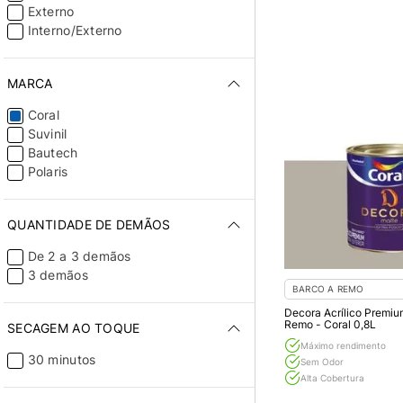
Branco Neve
Externo
Branco Suíço
Interno/Externo
Brilho De Estrela
Brocado Rico
Bronze Lenda
MARCA
Broto De Feijão
Coral
Café da Tarde
Suvinil
Caixa de Chá
Bautech
Calda de Pêssego
Polaris
Calopsita
Caminho De Casa
Campo Nevado
QUANTIDADE DE DEMÃOS
Camurça
Canto Barroco
De 2 a 3 demãos
Casa de Pedra
3 demãos
Cascalho
BARCO A REMO
Castelo Do Deserto
Decora Acrílico Premiu
Remo - Coral 0,8L
Céu Cinzento
SECAGEM AO TOQUE
Chafariz da Praça
Máximo rendimento
30 minutos
Chiffon
Sem Odor
Alta Cobertura
Cinza Alpino
Cinza Asfalto