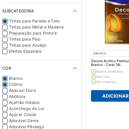
SUBCATEGORIA
Tintas para Parede e Teto
Tintas para Metal e Madeira
Preparação para Pintura
Tintas para Piso
Tintas para Azulejo
Efeitos Especiais
BRANCO
Decora Acrílico Premi
Branco - Coral 18L
COR
Máximo rendimento
Sem Odor
Branco
Alta Cobertura
Crômio
Abacaxi Doce
ADICIONAR 
Abóbora
Açafrão Indiano
Aconchego do Lar
Açúcar Cristal
Adorável Dama
Adorável Pêssego