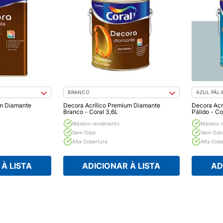
BRANCO
AZUL PÁL
um Diamante
Decora Acrílico Premium Diamante
Decora Acr
Branco - Coral 3,6L
Pálido - Co
Máximo rendimento
Máximo r
Sem Odor
Sem Odo
Alta Cobertura
Alta Cob
À LISTA
ADICIONAR À LISTA
AD