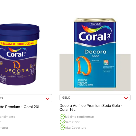
GELO
CO
Decora Acrílico Premium Seda Gelo -
te Premium - Coral 20L
Coral 16L
endimento
Máximo rendimento
r
Sem Odor
ertura
Alta Cobertura