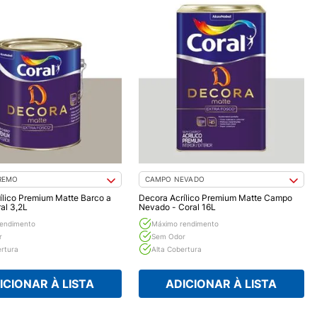
REMO
CAMPO NEVADO
ílico Premium Matte Barco a
Decora Acrílico Premium Matte Campo
al 3,2L
Nevado - Coral 16L
endimento
Máximo rendimento
r
Sem Odor
ertura
Alta Cobertura
ICIONAR À LISTA
ADICIONAR À LISTA