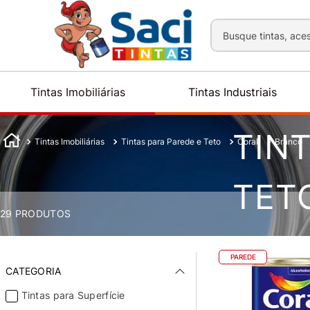
Busque tintas, aces
Tintas Imobiliárias
Tintas Industriais
TIN
Tintas Imobiliárias
Tintas para Parede e Teto
Coral
Branco
TET
29
PRODUTOS
PAREDE
CATEGORIA
Tintas para Superfície