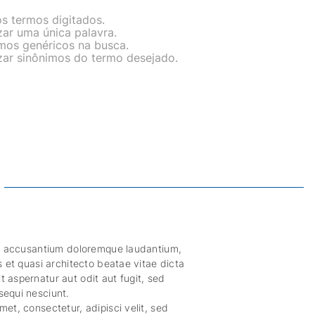
os termos digitados.
izar uma única palavra.
rmos genéricos na busca.
izar sinônimos do termo desejado.
tem accusantium doloremque laudantium,
s et quasi architecto beatae vitae dicta
 aspernatur aut odit aut fugit, sed
sequi nesciunt.
et, consectetur, adipisci velit, sed