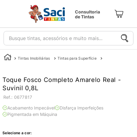
Consultoria
de Tintas
Busque tintas, acessórios e muito mais...
Tintas Imobiliárias
Tintas para Superfície
Tintas para Parede
Toque Fosco Completo Amarelo Real -
Suvinil 0,8L
:
0677817
Acabamento Impecável
Disfarça Imperfeições
Pigmentada em Máquina
Selecione a cor: