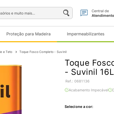
sórios e muito mais...
Central de
Atendiment
Proteção para Madeira
Impermeabilizantes
de e Teto
Toque Fosco Completo - Suvinil
Toque Fosc
- Suvinil 16
:
0681136
Acabamento Impecável
D
Selecione a cor: