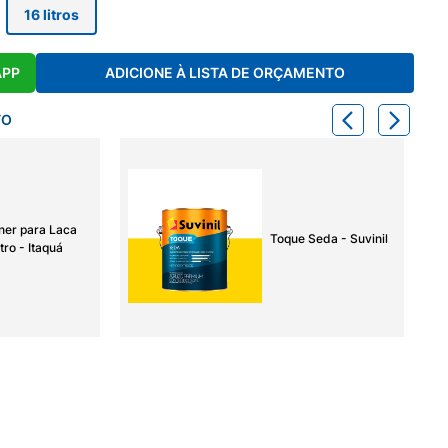
16 litros
APP
ADICIONE À LISTA DE ORÇAMENTO
TO
ner para Laca
Toque Seda - Suvinil
tro - Itaquá