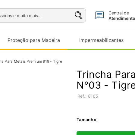
sórios e muito mais...
Central de
Atendiment
Proteção para Madeira
Impermeabilizantes
ha Para Metais Premium 919 - Tigre
Trincha Par
N°03 - Tigr
:
8165
Tamanho
: