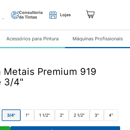
Consultoria
Lojas
de Tintas
o
Acessórios para Pintura
Máquinas Profissionais
a Metais Premium 919
e 3/4"
3/4"
1"
1 1/2"
2"
2 1/2"
3"
4"