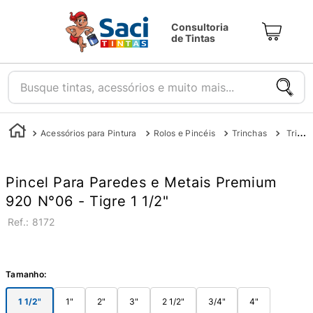
Consultoria
de Tintas
Busque tintas, acessórios e muito mais...
Acessórios para Pintura
Rolos e Pincéis
Trinchas
Trincha para Paredes e Metais Premium 920 - Tigre
Pincel Para Paredes e Metais Premium
920 N°06 - Tigre 1 1/2"
:
8172
Tamanho
:
1 1/2"
1"
2"
3"
2 1/2"
3/4"
4"