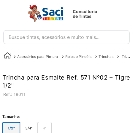
Consultoria
de Tintas
Busque tintas, acessórios e muito mais...
Acessórios para Pintura
Rolos e Pincéis
Trinchas
Trincha Dupla 571 - Tigre
Trincha para Esmalte Ref. 571 Nº02 – Tigre
1/2"
:
18011
Tamanho
:
1/2"
3/4"
4"