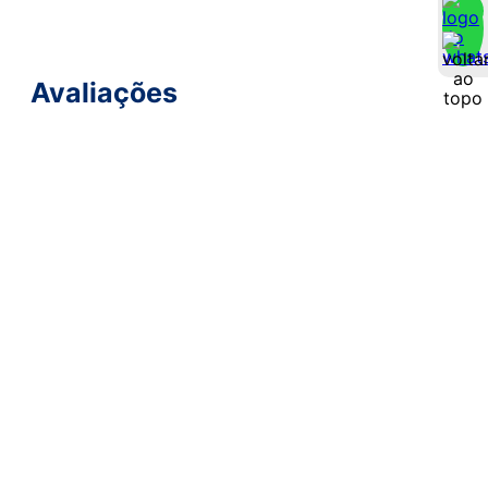
Avaliações
Reviews dos usuários
Faça login para escrever uma avaliação.
Carregando avaliações…
INSTITUCIONAL
Sobre Nós
Nossas Lojas