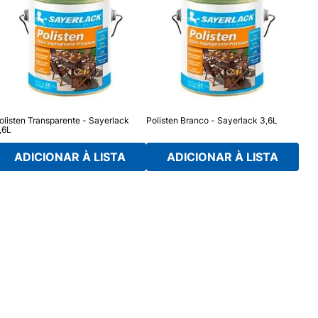
olisten Transparente - Sayerlack
Polisten Branco - Sayerlack 3,6L
Vern
,6L
Acet
ADICIONAR À LISTA
ADICIONAR À LISTA