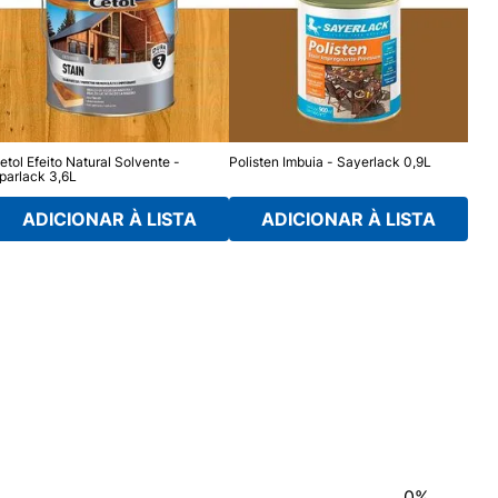
etol Efeito Natural Solvente -
Polisten Imbuia - Sayerlack 0,9L
Vern
parlack 3,6L
Acet
ADICIONAR À LISTA
ADICIONAR À LISTA
0%