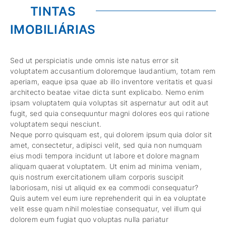
TINTAS
IMOBILIÁRIAS
Sed ut perspiciatis unde omnis iste natus error sit
voluptatem accusantium doloremque laudantium, totam rem
aperiam, eaque ipsa quae ab illo inventore veritatis et quasi
architecto beatae vitae dicta sunt explicabo. Nemo enim
ipsam voluptatem quia voluptas sit aspernatur aut odit aut
fugit, sed quia consequuntur magni dolores eos qui ratione
voluptatem sequi nesciunt.
Neque porro quisquam est, qui dolorem ipsum quia dolor sit
amet, consectetur, adipisci velit, sed quia non numquam
eius modi tempora incidunt ut labore et dolore magnam
aliquam quaerat voluptatem. Ut enim ad minima veniam,
quis nostrum exercitationem ullam corporis suscipit
laboriosam, nisi ut aliquid ex ea commodi consequatur?
Quis autem vel eum iure reprehenderit qui in ea voluptate
velit esse quam nihil molestiae consequatur, vel illum qui
dolorem eum fugiat quo voluptas nulla pariatur