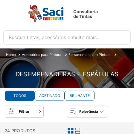
Consultoria
de Tintas
Busque tintas, acessórios e muito mais...
Acessórios para Pintura
Ferramentas para Pintura
Desempen
DESEMPENADEIRAS E ESPÁTULAS
TODOS
ACETINADO
BRILHANTE
Filtrar
Relevância
24
PRODUTOS