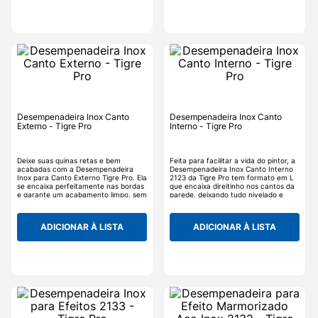
Desempenadeira Inox Canto
Desempenadeira Inox Canto
Externo - Tigre Pro
Interno - Tigre Pro
Deixe suas quinas retas e bem
Feita para facilitar a vida do pintor, a
acabadas com a Desempenadeira
Desempenadeira Inox Canto Interno
Inox para Canto Externo Tigre Pro. Ela
2123 da Tigre Pro tem formato em L
se encaixa perfeitamente nas bordas
que encaixa direitinho nos cantos da
e garante um acabamento limpo, sem
parede, deixando tudo nivelado e
excesso de massa ou retrabalho. O
bem acabado.<br/>Com cabo
cabo emborrachado garante firmeza,
confortável, ela é leve e firme na
enquanto o corpo em inox traz
mão, perfeita para aplicar massa em
ADICIONAR À LISTA
ADICIONAR À LISTA
durabilidade e limpeza fácil no dia a
áreas mais difíceis sem tanto esforço.
dia. Mais eficiência e precisão em
<br/>Quer um acabamento
cada detalhe da sua obra.
profissional até nos cantinhos? Essa é
a ferramenta certa para você.