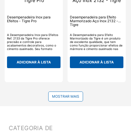
Desempenadeira Inox para
Desempenadeira para Efeito
Efeitos - Tigre Pro
Marmorizado Aço Inox 2132 -
Tigre
A Desempenadeira Inox para Efeitos
A Desempenadeira para Efeito
Ref. 2133 da Tigre Pro oferece
Marmorizado da Tigre é um produto
precisão e controle para
de excelente qualidade, que tem
acabamentos decorativos, como o
como função proporcionar efeitos de
cimento queimado. Seu formato
mármore e cimento queimado nas
trapézio facilita o manuseio em áreas
paredes. A Desempenadeira Efeito
estreitas e curvas, proporcionando
Marmorizado da Tigre é feita de
mais uniformidade no resultado. Com
material de inox, que ajuda a
ADICIONAR À LISTA
ADICIONAR À LISTA
cabo emborrachado e base
proporcionar um resultado uniforme e
chanfrada, oferece conforto,
perfeito.
precisão e ótimo controle, mesmo em
áreas delicadas. Seu corpo em inox
garante resistência e longa vida útil.
Para quem busca desempenho
profissional em cada detalhe.
Experimente o desempenho da linha
Tigre Pro!
MOSTRAR MAIS