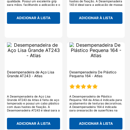
qualidade. Possui um excelente grip
hastes de fixação. A Desempenadeira
para mãos, facilitando a aplicação e o
143 é ideal para a aplicação de massa
acabamento do serviço, além de
em geral.
possuir estrutura de cabo de metal e
sem afunilamento para cisalhamento,
ADICIONAR À LISTA
ADICIONAR À LISTA
não possui solda, ponto total que
enrijece lâmina e desgruda com
facilidade. A Desempenadeira é
fabricada com aço INOX e
resistentes à corrosão, com lâmina
fina e flexível na medida certa,
permitindo carregar e aplicar
argamassa, sendo ideal para marcar
massa.
Desempenadeira de Aço Lisa
Desempenadeira De Plástico
Grande AT243 - Atlas
Pequena 164 - Atlas
A Desempenadeira de Aço Lisa
A Desempenadeira de Plástico
Grande AT243 da Atlas é feita de aço
Pequena 164 da Atlas é indicada para
temperado e possui um cabo plástico
acabamento de texturas decorativas.
com duas hastes de fixação. A
A Desempenadeira 164 é indicada
Desempenadeira AT243 é ideal para a
para preparação de superfícies na
aplicação de massa em geral.
realização de efeitos texturados,
como grafiatos e efeitos rústicos.
ADICIONAR À LISTA
ADICIONAR À LISTA