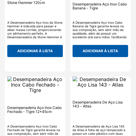
Stone Hammer 120cm
Desempenadeira Aço Inox Cabo
Banana - Tigre
A Desempenadeira Aço Inox da Stone
A Desempenadeira Aço Inox Cabo
Hammer é indicada para passar e
Banana da Tigre garante leveza na
alisar massa corrida, proporcionando
sua composição, sem abrir mão da
um alinhamento perfeito. A
qualidade, além de possuir um
Desempenadeira da Stone Hammer é
excelente grip para mãos, facilitando
ótima qualidade e resistência.
a aplicação e o acabamento do
serviço. A Desempenadeira Aço Inox
Cabo Banana da Tigre é fabricada
ADICIONAR À LISTA
ADICIONAR À LISTA
com aço inox resistentes à corrosão,
com lâmina fina e flexível na medida
certa, permitindo carregar e aplicar
argamassa, massas e texturas, além
de ser ideal para marcar massa.
Desempenadeira De Aço Lisa
143 - Atlas
Desempenadeira Aço Inox Cabo
Fechado - Tigre 12x45cm
A Desempenadeira Aço Inox Cabo
A Desempenadeira de Aço Lisa 143
Fechado da Tigre garante leveza na
da Atlas é feita de aço temperado e
sua composição, sem abrir mão da
possui um cabo plástico com duas