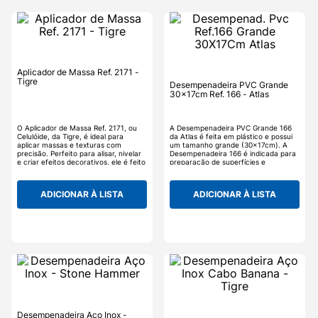
Aplicador de Massa Ref. 2171 -
Tigre
Desempenadeira PVC Grande
30x17cm Ref. 166 - Atlas
O Aplicador de Massa Ref. 2171, ou
A Desempenadeira PVC Grande 166
Celulóide, da Tigre, é ideal para
da Atlas é feita em plástico e possui
aplicar massas e texturas com
um tamanho grande (30x17cm). A
precisão. Perfeito para alisar, nivelar
Desempenadeira 166 é indicada para
e criar efeitos decorativos, ele é feito
preparação de superfícies e
de plástico flexível e resistente,
aplicação na realização de efeitos
garantindo conforto no uso e
texturizados e decorativos, como
evitando desperdícios. Versátil, pode
grafiatos e efeitos rústicos.
ADICIONAR À LISTA
ADICIONAR À LISTA
ser utilizado em obras, reformas e
trabalhos artesanais, proporcionando
um acabamento uniforme em
diversas superfícies.
Desempenadeira Aço Inox -