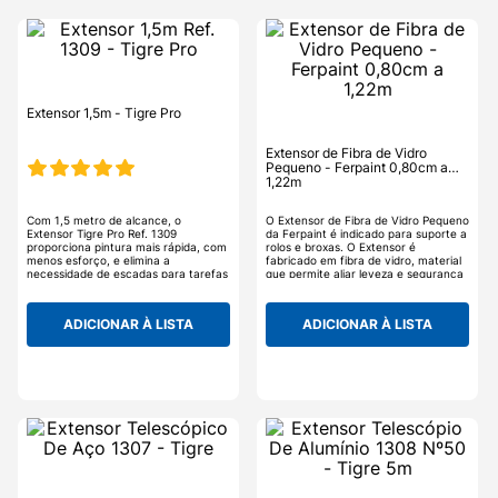
Extensor 1,5m - Tigre Pro
Extensor de Fibra de Vidro
Pequeno - Ferpaint 0,80cm a
1,22m
Com 1,5 metro de alcance, o
O Extensor de Fibra de Vidro Pequeno
Extensor Tigre Pro Ref. 1309
da Ferpaint é indicado para suporte a
proporciona pintura mais rápida, com
rolos e broxas. O Extensor é
menos esforço, e elimina a
fabricado em fibra de vidro, material
necessidade de escadas para tarefas
que permite aliar leveza e segurança
em altura. É leve, resistente e tem
em um só produto, facilitando o
empunhadura macia para longos
manuseio do profissional, possui
períodos de trabalho. Possui sistema
ótima durabilidade.
ADICIONAR À LISTA
ADICIONAR À LISTA
de abertura por botão e trava
diferenciada, garantindo mais firmeza
e segurança no manuseio. Seu design
foi pensado para facilitar o
transporte, com estrutura compacta
e leve. Mais alcance, mais conforto e
mais produtividade no seu dia a dia.
Adquira agora e eleve seus
resultados!