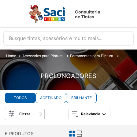
Consultoria
de Tintas
Busque tintas, acessórios e muito mais...
Acessórios para Pintura
Ferramentas para Pintura
Prolonga
PROLONGADORES
TODOS
ACETINADO
BRILHANTE
Filtrar
Relevância
6
PRODUTOS