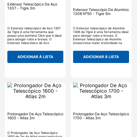
Extensor Telescópico De Aço
1307 - Tigre 3m
Extensor Telescópio De Alumínio
1308 N°50 - Tigre 5m
O Extensor telescópico de Aço 1307
O Extensor telescópico de Alumínio
da Tigre é uma ferramenta que
1308 da Tigre é uma ferramenta ideal
possui uma ponteira Click que é ideal
para alongar rolos e broxas. O
para alongar rolos e broxas. O
Extensor telescópico de Alumínio
Extensor telescópico de Aço
proporciona maior praticidade na
proporciona maior praticidade na
hora da pintura ou da limpeza,
hora da pintura ou da limpeza,
alcançando partes altas e até mesmo
alcançando partes altas e de difícil
de difícil acesso.
ADICIONAR À LISTA
ADICIONAR À LISTA
acesso.
Prolongador De Aço Telescópico
Prolongador De Aço Telescópico
1600 - Atlas 2m
1700 - Atlas 3m
O Prolongador de Aço Telescópico
1600 de 2m da Atlas possui estrutura