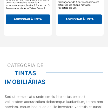
Prolongador de Aço Telescópico em
de chapa metálica revestida,
estrutura de chapa metálica
extensível e ajustável até 2 metros. O
revestida de 3m.
Prolongador de Aço Telescópico é
utilizado para maior alcance com
garfos de pintura com ou sem rosca
em locais de difícil acesso.
ADICIONAR À LISTA
ADICIONAR À LISTA
TINTAS
IMOBILIÁRIAS
Sed ut perspiciatis unde omnis iste natus error sit
voluptatem accusantium doloremque laudantium, totam rem
aperiam, eaque ipsa quae ab illo inventore veritatis et quasi